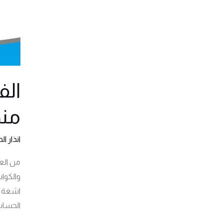
الف
منه
انذار ال
من الع
والكوا
اشعة ض
الحساس.