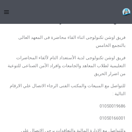
خطي
المعهد العالى التجمع الخامس
لى
لمحتوى
/
جميع المقالات
,
هندسة الاطفاء
/ بواسطة
admin
فريق اوشن تكنولوجى اثناء القاء محاضرة فى المعهد العالى
بالتجمع الخامس
فريق اوشن تكنولوجى لدية الأستعداد التام لألقاء المحاضرات
التعليمية لطلاب المعاهد والجامعات وافراد الأمن الصناعى للتوعية
من اضرار الحريق
للتواصل مع المبيعات والمكتب الفنى الرجاء الاتصال علي الارقام
التالية :
01050019686
01050166001‪
وللتواصل مع الادارة المالية والتعاقدات يرجى الاتصال علي