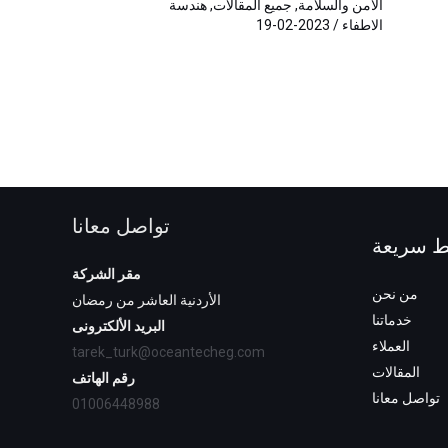
الأمن والسلامة
,
جميع المقالات
,
هندسة
الاطفاء
/
2023-02-19
تواصل معانا
ط سريعة
مقر الشركة
من نحن
الأردنية العاشر من رمضان
خدماتنا
البريد الألكترونى
العملاء
tarek_turk@oceantecheg.com
المقالات
رقم الهاتف
تواصل معانا
01006448988