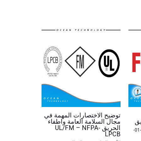
توضيح الاختصارات المهمة في
يق
مجال السلامة العامة واطفاء
الحريق UL/FM – NFPA-
2023-01-
LPCB