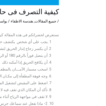
كيفية التصرف فى حا
/
جميع المقالات
,
هندسة الاطفاء
/ بواس
نستعرض لحضراتكم فى هذه المقالة كي
يجب على أي شخص يكتشف حريقاً
أن يكسر زجاج إنذار الحريق لتشغ
أن يتصل فوراً بالرقم 180 أو الرقم المخصص في بلدك لاستدعاء فرق الإطفاء.
أن يكافح الحريق إذا أمكنه ذلك
اسحب مسمار الأمـــان بالمطفـأ
وجه فوهة المطفأة إلى مكـان ال
اضغط على المقبض لتشغيل المط
تأكد أن المكان الذي تقف فيه ل
لا تقف في مواجهة الرياح أثناء
2- ماذا تفعل عند سماعك جرس الإنذار: