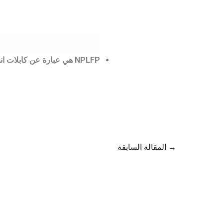
NPLFP هي عبارة عن كابلات انذار حريق غير محدودة الطاقة ومعترف بيها أيضا من NEC.
→
المقالة السابقة