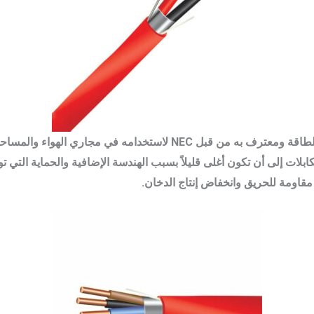
FPLP وهو كبل مكتمل محدود الطاقة ومعترف به من قبل NEC لاستخدا
مقاومة للحريق وانخفاض إنتاج الدخان.