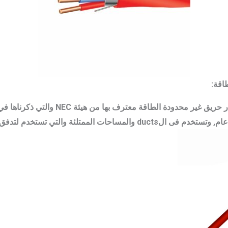
طاقة:
NPLF هي عبارة عن كابلات انذار حريق غير مح
لممتلئة والتي تستخدم لتدفق الهواء الطبيعى.