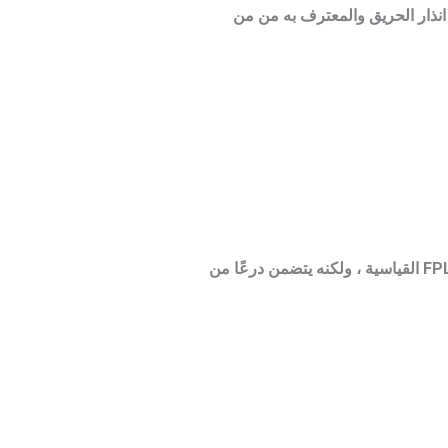
م انذار الحريق والمعترف به من من
FPLR Shielded عبارة عن كبل محمي من إنذار الحريق محدود الطاقة ، ويحتوي على نفس مكونات FPLR القياسية ، ولكنه يتضمن درعًا من