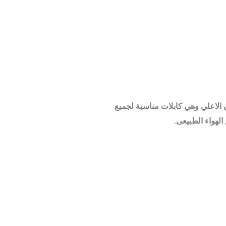
دودة الطاقة معترف بها من هيئة NEC والتي ذكرناها في الاعلي وهي كابلات مناسبة لجميع