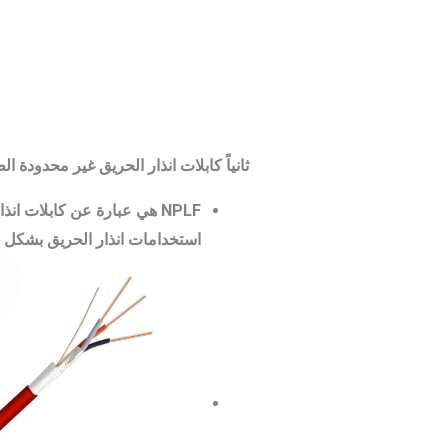
ثانياً كابلات انذار الحريق غير محدودة ال
استخدامات انذار الحريق بشكل عام, وتستخدم فى الducts والمساحات ا